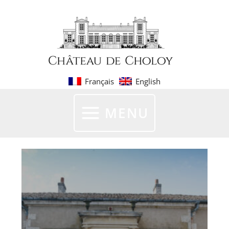
Aller
au
contenu
Français
English
MENU